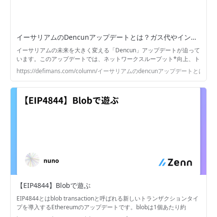
イーサリアムのDencunアップデートとは？ガス代やインフレへの影響について解説 | DeFimans
イーサリアムの未来を大きく変える「Dencun」アップデートが迫って
います。このアップデートでは、ネットワークスループット*向上、ト
ランザクション手数料の削減、
https://defimans.com/column/イーサリアムのdencunアップデートとは
【EIP4844】Blobで遊ぶ
EIP4844とはblob transactionと呼ばれる新しいトランザクションタイ
プを導入するEthereumのアップデートです。blobは1個あたり約
127KBの容量を持つデータで、calldataよりも安価に利用することがで