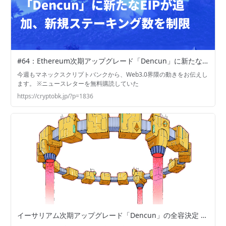
#64：Ethereum次期アップグレード「Dencun」に新たなEIPが追加、新規ステーキング数を制限 - マネックスクリプトバンク株式会社
今週もマネックスクリプトバンクから、Web3.0界隈の動きをお伝えし
ます。 ※ニュースレターを無料購読していた
https://cryptobk.jp/?p=1836
イーサリアム次期アップグレード「Dencun」の全容決定 | あたらしい経済