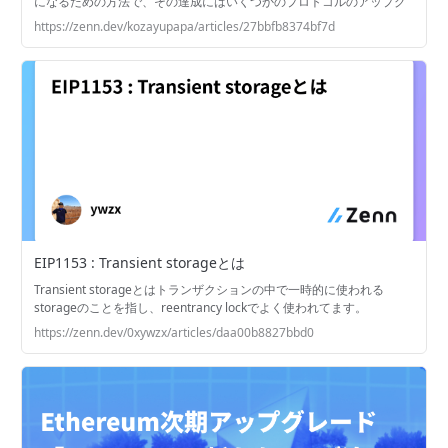
になるための方法で、その達成にはいくつかのプロトコルのアップグ
レードが必要です。Proto-Dankshardingはその中間ステップです。両
https://zenn.dev/kozayupapa/articles/27bbfb8374bf7d
方とも、レイヤー2のトランザクションをできるだけ安価にし、
Ethereumを秒間10万トランザクション以上にスケーリングすること
を目指しています。
EIP1153 : Transient storageとは
Transient storageとはトランザクションの中で一時的に使われる
storageのことを指し、reentrancy lockでよく使われてます。
https://zenn.dev/0xywzx/articles/daa00b8827bbd0