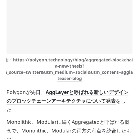
引用：
https://polygon.technology/blog/aggregated-blockchains
a-new-thesis?
utm_source=twitter&utm_medium=social&utm_content=agglayer
teaser-blog
Polygonが先日、
AggLayerと呼ばれる新しいデザイン
のブロックチェーンアーキテクチャについて発表
をし
た。
Monolithic、Modularに続くAggregatedと呼ばれる概
念で、Monolithic、Modularの両方の利点を統合したも