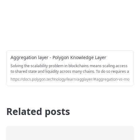
Aggregation layer - Polygon Knowledge Layer
Solving the scalability problem in blockchains means scaling access
to shared state and liquidity across many chains. To do so requires a
new approach to blockchain architecture, namely, aggregated
https://docs.polygon.technology/learn/agglayer/#aggregation-vs-modulari
blockchains. Polygon Labs researchers and engineers have
designed a solution – the aggregation layer, or AggLayer – which will
seamlessly connect any ZK-enabled L2 or L1 chain.
Related posts