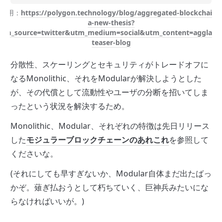
引用：
https://polygon.technology/blog/aggregated-blockchains
a-new-thesis?
utm_source=twitter&utm_medium=social&utm_content=agglayer
teaser-blog
分散性、スケーリングとセキュリティがトレードオフに
なるMonolithic、それをModularが解決しようとした
が、その代償として流動性やユーザの分断を招いてしま
ったという状況を解決するため。
Monolithic、Modular、それぞれの特徴は先日リリース
した
モジュラーブロックチェーンのあれこれ
を参照して
くださいな。
(
それにしても早すぎないか、Modular自体まだ出たばっ
かぞ。薙ぎ払おうとして朽ちていく、巨神兵みたいにな
らなければいいが。
)