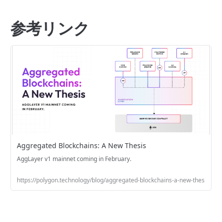
参考リンク
Aggregated Blockchains: A New Thesis
AggLayer v1 mainnet coming in February.
https://polygon.technology/blog/aggregated-blockchains-a-new-thesis?